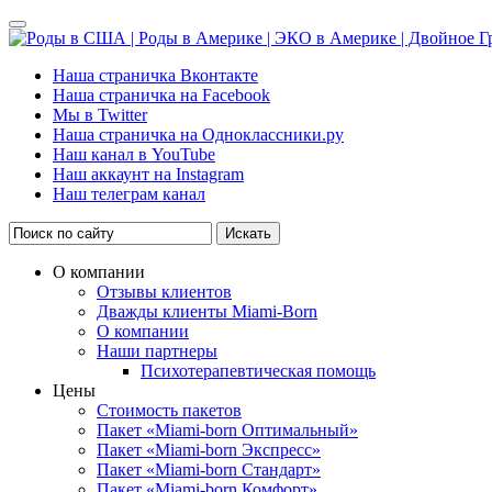
Наша страничка Вконтакте
Наша страничка на Facebook
Мы в Twitter
Наша страничка на Одноклассники.ру
Наш канал в YouTube
Наш аккаунт на Instagram
Наш телеграм канал
Искать
О компании
Отзывы клиентов
Дважды клиенты Miami-Born
О компании
Наши партнеры
Психотерапевтическая помощь
Цены
Стоимость пакетов
Пакет «Miami-born Оптимальный»
Пакет «Miami-born Экспресс»
Пакет «Miami-born Стандарт»
Пакет «Miami-born Комфорт»