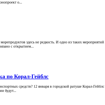
нопроект о...
 морепродуктов здесь не редкость. И одно из таких мероприятий
язано с открытием...
а по Корал-Гейблс
спортных средств? 12 января в городской ратуше Корал-Гейблс 
и будут...