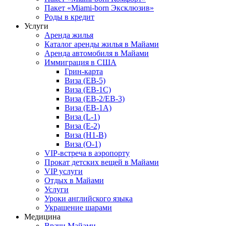
Пакет «Miami-born Эксклюзив»
Роды в кредит
Услуги
Аренда жилья
Каталог аренды жилья в Майами
Аренда автомобиля в Майами
Иммиграция в США
Грин-карта
Виза (EB-5)
Виза (EB-1C)
Виза (EB-2/EB-3)
Виза (EB-1A)
Виза (L-1)
Виза (E-2)
Виза (H1-B)
Виза (O-1)
VIP-встреча в аэропорту
Прокат детских вещей в Майами
VIP услуги
Отдых в Майами
Услуги
Уроки английского языка
Украшение шарами
Медицина
Врачи Майами