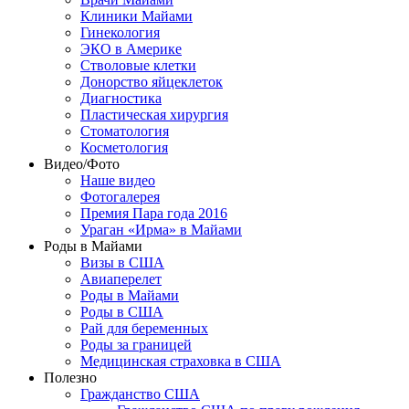
Клиники Майами
Гинекология
ЭКО в Америке
Стволовые клетки
Донорство яйцеклеток
Диагностика
Пластическая хирургия
Стоматология
Косметология
Видео/Фото
Наше видео
Фотогалерея
Премия Пара года 2016
Ураган «Ирма» в Майами
Роды в Майами
Визы в США
Авиаперелет
Роды в Майами
Роды в США
Рай для беременных
Роды за границей
Медицинская страховка в США
Полезно
Гражданство США