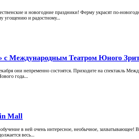
ждественские и новогодние праздники! Ферму украсят по-новогод
му угощению и радостному...
у» с Международным Театром Юного Зри
екабря они непременно состоятся. Приходите на спектакль Меж
ового года...
in Mall
обучение в ней очень интересное, необычное, захватывающее! Вы
лжается весь...