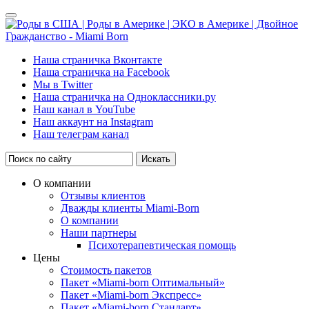
Наша страничка Вконтакте
Наша страничка на Facebook
Мы в Twitter
Наша страничка на Одноклассники.ру
Наш канал в YouTube
Наш аккаунт на Instagram
Наш телеграм канал
Искать
О компании
Отзывы клиентов
Дважды клиенты Miami-Born
О компании
Наши партнеры
Психотерапевтическая помощь
Цены
Стоимость пакетов
Пакет «Miami-born Оптимальный»
Пакет «Miami-born Экспресс»
Пакет «Miami-born Стандарт»