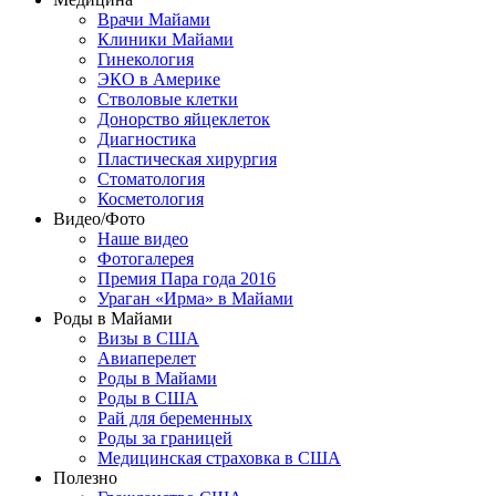
Врачи Майами
Клиники Майами
Гинекология
ЭКО в Америке
Стволовые клетки
Донорство яйцеклеток
Диагностика
Пластическая хирургия
Стоматология
Косметология
Видео/Фото
Наше видео
Фотогалерея
Премия Пара года 2016
Ураган «Ирма» в Майами
Роды в Майами
Визы в США
Авиаперелет
Роды в Майами
Роды в США
Рай для беременных
Роды за границей
Медицинская страховка в США
Полезно