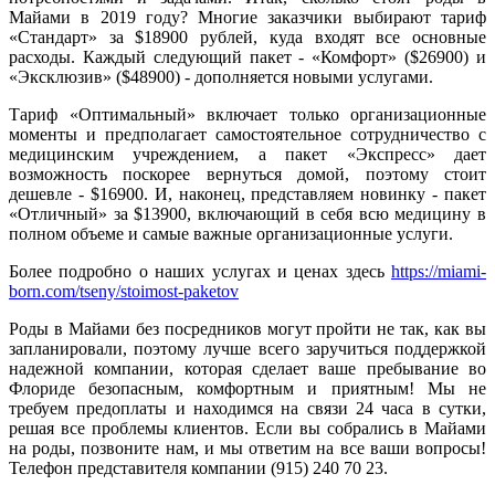
Майами в 2019 году? Многие заказчики выбирают тариф
«Стандарт» за $18900 рублей, куда входят все основные
расходы. Каждый следующий пакет - «Комфорт» ($26900) и
«Эксклюзив» ($48900) - дополняется новыми услугами.
Тариф «Оптимальный» включает только организационные
моменты и предполагает самостоятельное сотрудничество с
медицинским учреждением, а пакет «Экспресс» дает
возможность поскорее вернуться домой, поэтому стоит
дешевле - $16900. И, наконец, представляем новинку - пакет
«Отличный» за $13900, включающий в себя всю медицину в
полном объеме и самые важные организационные услуги.
Более подробно о наших услугах и ценах здесь
https://miami-
born.com/tseny/stoimost-paketov
Роды в Майами без посредников могут пройти не так, как вы
запланировали, поэтому лучше всего заручиться поддержкой
надежной компании, которая сделает ваше пребывание во
Флориде безопасным, комфортным и приятным! Мы не
требуем предоплаты и находимся на связи 24 часа в сутки,
решая все проблемы клиентов. Если вы собрались в Майами
на роды, позвоните нам, и мы ответим на все ваши вопросы!
Телефон представителя компании (915) 240 70 23.