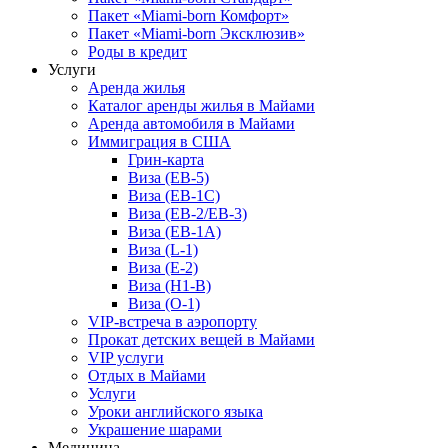
Пакет «Miami-born Комфорт»
Пакет «Miami-born Эксклюзив»
Роды в кредит
Услуги
Аренда жилья
Каталог аренды жилья в Майами
Аренда автомобиля в Майами
Иммиграция в США
Грин-карта
Виза (EB-5)
Виза (EB-1C)
Виза (EB-2/EB-3)
Виза (EB-1A)
Виза (L-1)
Виза (E-2)
Виза (H1-B)
Виза (O-1)
VIP-встреча в аэропорту
Прокат детских вещей в Майами
VIP услуги
Отдых в Майами
Услуги
Уроки английского языка
Украшение шарами
Медицина