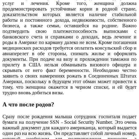
услуг и лечения. Кроме того, женщина должна
продемонстрировать устойчивые корни в родной стране,
доказательством которых является наличие стабильной
работы и постоянного дохода, недвижимости, собственного
бизнеса, а также семьи, оставшейся на родине. Важно
подтвердить свою платежеспособность выписками с
банковского счета и справками о доходах, ведь лечение и
роды в Америке по карману далеко не всем. Кроме погашения
медицинских расходов требуется оплатить консульский сбор и
авиаперелет в обе стороны, снимать жилье и оформлять
документы. При подаче на визу и прохождении таможни по
прилету в США нельзя обманывать визового офицера и
скрывать от него факт беременности. Необходимо честно
заявить о своих намерениях рожать в Соединенных Штатах
Америки, поскольку в будущем этот обман может привести к
тому, что женщина окажется в черном списке, и ей будет
трудно вновь добиться визы.
А что после родов?
Сразу после рождения малыша сотрудник госпиталя подает
бумаги на получение SSN - Social Security Number. Это очень
важный документ для каждого американца, который выдается
один раз на всю жизнь. Он представляет собой личный номер,
который необходим для подтверждения личности, а