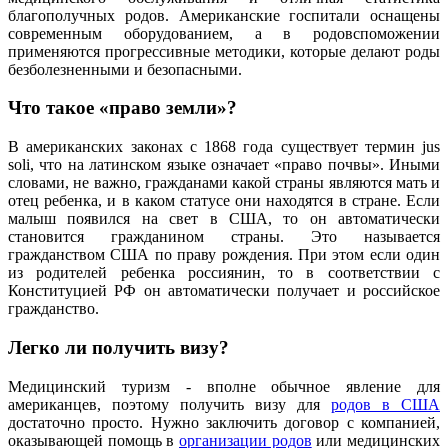
благополучных родов. Американские госпитали оснащены
современным оборудованием, а в родовспоможении
применяются прогрессивные методики, которые делают роды
безболезненными и безопасными.
Что такое «право земли»?
В американских законах с 1868 года существует термин jus
soli, что на латинском языке означает «право почвы». Иными
словами, не важно, гражданами какой страны являются мать и
отец ребенка, и в каком статусе они находятся в стране. Если
малыш появился на свет в США, то он автоматически
становится гражданином страны. Это называется
гражданством США по праву рождения. При этом если один
из родителей ребенка россиянин, то в соответствии с
Конституцией РФ он автоматически получает и российское
гражданство.
Легко ли получить визу?
Медицинский туризм - вполне обычное явление для
американцев, поэтому получить визу для
родов в США
достаточно просто. Нужно заключить договор с компанией,
оказывающей помощь в
организации родов
или медицинских