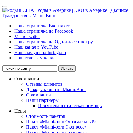
Наша страничка Вконтакте
Наша страничка на Facebook
Мы в Twitter
Наша страничка на Одноклассники.ру
Наш канал в YouTube
Наш аккаунт на Instagram
Наш телеграм канал
Искать
О компании
Отзывы клиентов
Дважды клиенты Miami-Born
О компании
Наши партнеры
Психотерапевтическая помощь
Цены
Стоимость пакетов
Пакет «Miami-born Оптимальный»
Пакет «Miami-born Экспресс»
Пакет «Miami-born Стандарт»