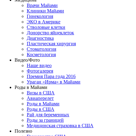
Врачи Майами
Клиники Майами
Гинекология
ЭКО в Америке
Стволовые клетки
Донорство яйцеклеток
Диагностика
Пластическая хирургия
Стоматология
Косметология
Видео/Фото
Наше видео
Фотогалерея
Премия Пара года 2016
Ураган «Ирма» в Майами
Роды в Майами
Визы в США
Авиаперелет
Роды в Майами
Роды в США
Рай для беременных
Роды за границей
Медицинская страховка в США
Полезно