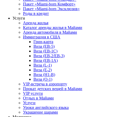
Пакет «Miami-born Комфорт»
Пакет «Miami-born Эксклюзив»
Роды в кредит
Услуги
Аренда жилья
Каталог аренды жилья в Майами
Аренда автомобиля в Майами
Иммиграция в США
Грин-карта
Виза (EB-5)
Виза (EB-1C)
Виза (EB-2/EB-3)
Виза (EB-1A)
Виза (L-1)
Виза (E-2)
Виза (H1-B)
Виза (O-1)
VIP-встреча в аэропорту
Прокат детских вещей в Майами
VIP услуги
Отдых в Майами
Услуги
Уроки английского языка
Украшение шарами
Медицина