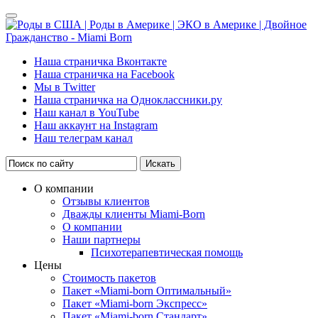
Наша страничка Вконтакте
Наша страничка на Facebook
Мы в Twitter
Наша страничка на Одноклассники.ру
Наш канал в YouTube
Наш аккаунт на Instagram
Наш телеграм канал
Искать
О компании
Отзывы клиентов
Дважды клиенты Miami-Born
О компании
Наши партнеры
Психотерапевтическая помощь
Цены
Стоимость пакетов
Пакет «Miami-born Оптимальный»
Пакет «Miami-born Экспресс»
Пакет «Miami-born Стандарт»