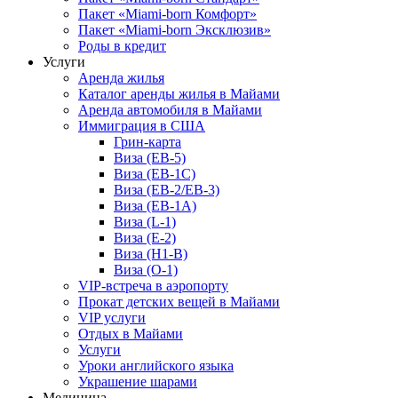
Пакет «Miami-born Комфорт»
Пакет «Miami-born Эксклюзив»
Роды в кредит
Услуги
Аренда жилья
Каталог аренды жилья в Майами
Аренда автомобиля в Майами
Иммиграция в США
Грин-карта
Виза (EB-5)
Виза (EB-1C)
Виза (EB-2/EB-3)
Виза (EB-1A)
Виза (L-1)
Виза (E-2)
Виза (H1-B)
Виза (O-1)
VIP-встреча в аэропорту
Прокат детских вещей в Майами
VIP услуги
Отдых в Майами
Услуги
Уроки английского языка
Украшение шарами
Медицина