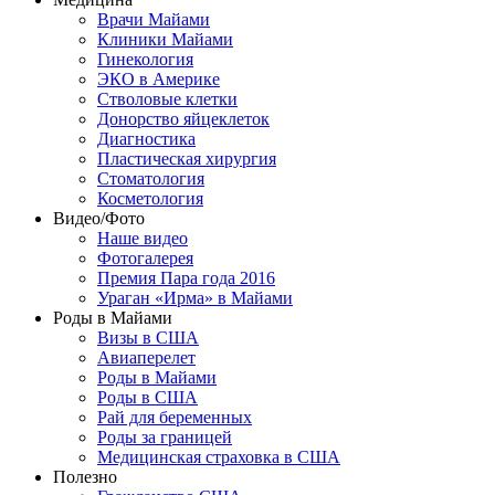
Врачи Майами
Клиники Майами
Гинекология
ЭКО в Америке
Стволовые клетки
Донорство яйцеклеток
Диагностика
Пластическая хирургия
Стоматология
Косметология
Видео/Фото
Наше видео
Фотогалерея
Премия Пара года 2016
Ураган «Ирма» в Майами
Роды в Майами
Визы в США
Авиаперелет
Роды в Майами
Роды в США
Рай для беременных
Роды за границей
Медицинская страховка в США
Полезно