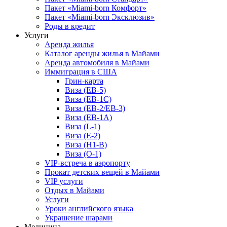
Пакет «Miami-born Комфорт»
Пакет «Miami-born Эксклюзив»
Роды в кредит
Услуги
Аренда жилья
Каталог аренды жилья в Майами
Аренда автомобиля в Майами
Иммиграция в США
Грин-карта
Виза (EB-5)
Виза (EB-1C)
Виза (EB-2/EB-3)
Виза (EB-1A)
Виза (L-1)
Виза (E-2)
Виза (H1-B)
Виза (O-1)
VIP-встреча в аэропорту
Прокат детских вещей в Майами
VIP услуги
Отдых в Майами
Услуги
Уроки английского языка
Украшение шарами
Медицина