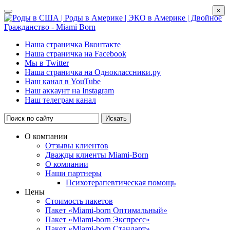
×
Наша страничка Вконтакте
Наша страничка на Facebook
Мы в Twitter
Наша страничка на Одноклассники.ру
Наш канал в YouTube
Наш аккаунт на Instagram
Наш телеграм канал
Искать
О компании
Отзывы клиентов
Дважды клиенты Miami-Born
О компании
Наши партнеры
Психотерапевтическая помощь
Цены
Стоимость пакетов
Пакет «Miami-born Оптимальный»
Пакет «Miami-born Экспресс»
Пакет «Miami-born Стандарт»