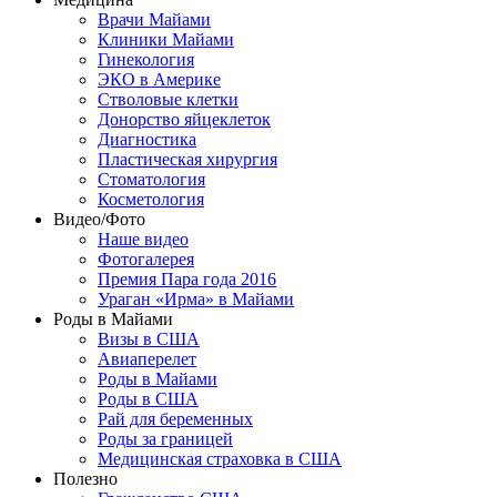
Врачи Майами
Клиники Майами
Гинекология
ЭКО в Америке
Стволовые клетки
Донорство яйцеклеток
Диагностика
Пластическая хирургия
Стоматология
Косметология
Видео/Фото
Наше видео
Фотогалерея
Премия Пара года 2016
Ураган «Ирма» в Майами
Роды в Майами
Визы в США
Авиаперелет
Роды в Майами
Роды в США
Рай для беременных
Роды за границей
Медицинская страховка в США
Полезно