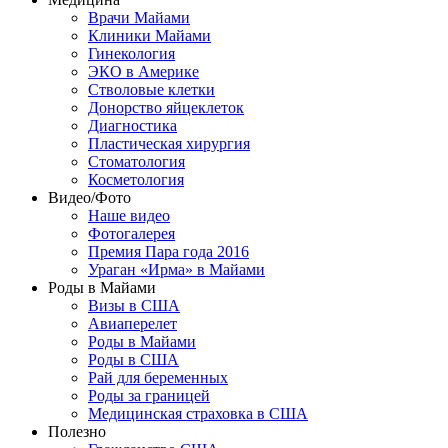
Врачи Майами
Клиники Майами
Гинекология
ЭКО в Америке
Стволовые клетки
Донорство яйцеклеток
Диагностика
Пластическая хирургия
Стоматология
Косметология
Видео/Фото
Наше видео
Фотогалерея
Премия Пара года 2016
Ураган «Ирма» в Майами
Роды в Майами
Визы в США
Авиаперелет
Роды в Майами
Роды в США
Рай для беременных
Роды за границей
Медицинская страховка в США
Полезно