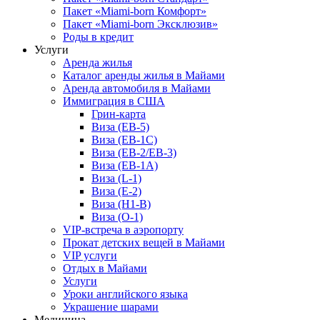
Пакет «Miami-born Комфорт»
Пакет «Miami-born Эксклюзив»
Роды в кредит
Услуги
Аренда жилья
Каталог аренды жилья в Майами
Аренда автомобиля в Майами
Иммиграция в США
Грин-карта
Виза (EB-5)
Виза (EB-1C)
Виза (EB-2/EB-3)
Виза (EB-1A)
Виза (L-1)
Виза (E-2)
Виза (H1-B)
Виза (O-1)
VIP-встреча в аэропорту
Прокат детских вещей в Майами
VIP услуги
Отдых в Майами
Услуги
Уроки английского языка
Украшение шарами
Медицина