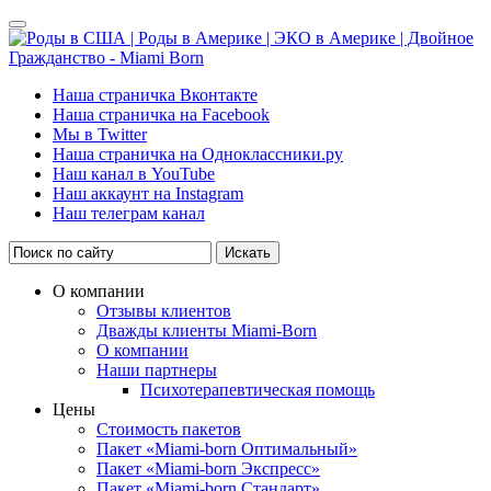
Наша страничка Вконтакте
Наша страничка на Facebook
Мы в Twitter
Наша страничка на Одноклассники.ру
Наш канал в YouTube
Наш аккаунт на Instagram
Наш телеграм канал
Искать
О компании
Отзывы клиентов
Дважды клиенты Miami-Born
О компании
Наши партнеры
Психотерапевтическая помощь
Цены
Стоимость пакетов
Пакет «Miami-born Оптимальный»
Пакет «Miami-born Экспресс»
Пакет «Miami-born Стандарт»