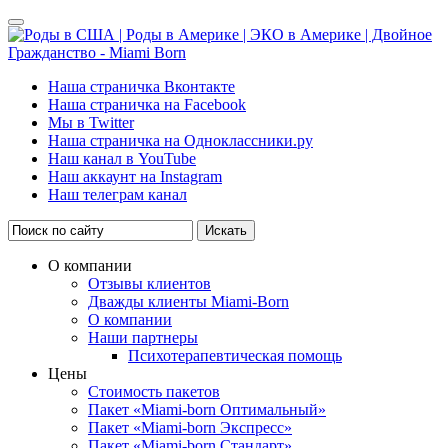
Наша страничка Вконтакте
Наша страничка на Facebook
Мы в Twitter
Наша страничка на Одноклассники.ру
Наш канал в YouTube
Наш аккаунт на Instagram
Наш телеграм канал
Искать
О компании
Отзывы клиентов
Дважды клиенты Miami-Born
О компании
Наши партнеры
Психотерапевтическая помощь
Цены
Стоимость пакетов
Пакет «Miami-born Оптимальный»
Пакет «Miami-born Экспресс»
Пакет «Miami-born Стандарт»