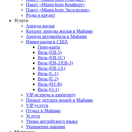
Пакет «Miami-born Комфорт»
Пакет «Miami-born Эксклюзив»
Роды в кредит
Услуги
Аренда жилья
Каталог аренды жилья в Майами
Аренда автомобиля в Майами
Иммиграция в США
Грин-карта
Виза (EB-5)
Виза (EB-1C)
Виза (EB-2/EB-3)
Виза (EB-1A)
Виза (L-1)
Виза (E-2)
Виза (H1-B)
Виза (O-1)
VIP-встреча в аэропорту
Прокат детских вещей в Майами
VIP услуги
Отдых в Майами
Услуги
Уроки английского языка
Украшение шарами
Медицина