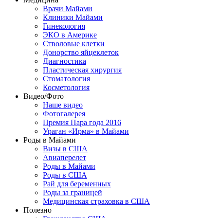
Врачи Майами
Клиники Майами
Гинекология
ЭКО в Америке
Стволовые клетки
Донорство яйцеклеток
Диагностика
Пластическая хирургия
Стоматология
Косметология
Видео/Фото
Наше видео
Фотогалерея
Премия Пара года 2016
Ураган «Ирма» в Майами
Роды в Майами
Визы в США
Авиаперелет
Роды в Майами
Роды в США
Рай для беременных
Роды за границей
Медицинская страховка в США
Полезно